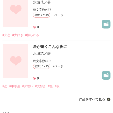
水城花
／著
総文字数/487
3ページ
恋愛(その他)
0
#失恋
#大好き
#振られる
星が瞬くこんな夜に
水城花
／著
総文字数/392
2ページ
恋愛(ピュア)
0
#恋
#中学生
#片思い
#大好き
#星
#夜
作品をすべて見る