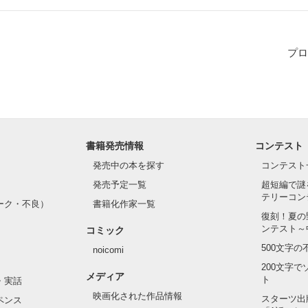
プロ
書籍発売情報
コンテスト
発売中の本を探す
コンテスト
発売予定一覧
超短編で謎
テリーコン
ーク・不良）
書籍化作家一覧
復刻！夏の
ンテスト～
コミック
500文字
noicomi
200文字
メディア
ト
・実話
映画化された作品情報
スターツ出
ペンス