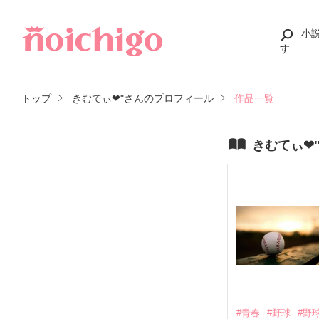
小
す
トップ
きむてぃ❤︎"さんのプロフィール
作品一覧
きむてぃ❤
#青春
#野球
#野