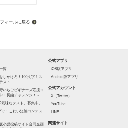
フィールに戻る
公式アプリ
一覧
iOS版アプリ
をしかけろ！100文字ミス
Android版アプリ
テスト
公式アカウント
野いちごビギナーズ応援コ
中・長編チャレンジ！～
X（Twitter）
の不気味なテスト、募集中。
YouTube
でゾッ！こわい短編コンテス
LINE
関連サイト
版小説投稿サイト合同企画