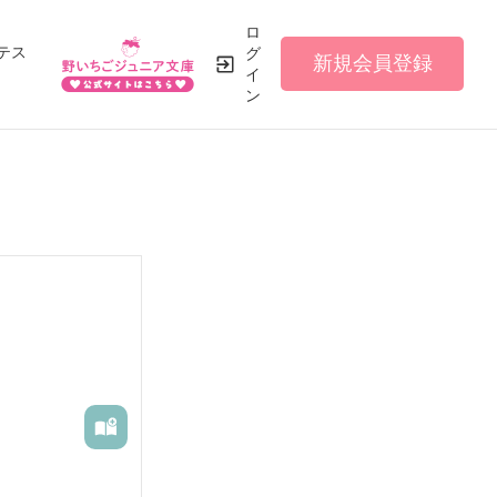
ロ
テス
グ
新規会員登録
イ
ン