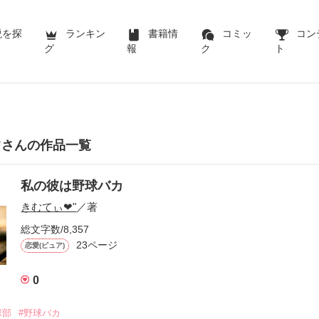
説を探
ランキン
書籍情
コミッ
コン
グ
報
ク
ト
︎"さんの作品一覧
私の彼は野球バカ
きむてぃ❤︎"
／著
総文字数/8,357
23ページ
恋愛(ピュア)
0
球部
#野球バカ