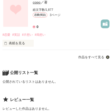
copo
／著
総文字数/1,877
3ページ
恋愛(実話)
0
#恋愛
#実話
#片想い
#両想い
表紙を見る
作品をすべて見る
小学四年生 。

公開リスト一覧
公開されているリストはありません。
クラスの中では

引っ込み思案で思ったことをすぐ言えず

レビュー一覧
前から仲良かった子としか

レビューした作品はありません。