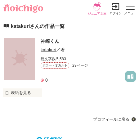
ログイン
メニュー
ジュニア文庫
katakuriさんの作品一覧
神崎くん
katakuri
／著
総文字数/6,583
29ページ
ホラー・オカルト
0
表紙を見る
この学園には完璧と呼ばれる男の子がいる

カッコ良くて頭も良くてスポーツ万能

プロフィールに戻る
性格だって明るくて優しくて学園の人気者
