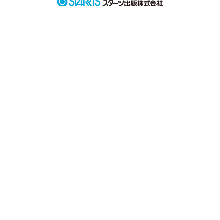
これを聞くだけで完璧でしょ？

でも・・・

やっぱり神様は完璧な人間なんて作らないみたい

作品を読む