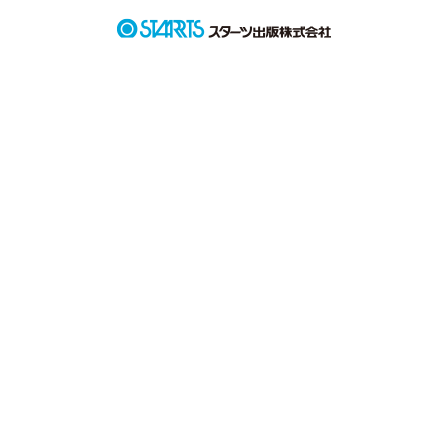
みたいなこと。

どうしてもっと早く気づかなかったんだろう。

これはまだ2人が中学生の頃のお話。

☆名前が読みにくいので登場人物紹介☆

どんどん登場人物が増えていくと思うので、わからなくなった
らここに戻って頂けたら嬉しいです！

鎌田深絆(かねだみき)

乾 大翔(いぬいやまと)

奥山直咲(おくやまちさき)

根本 暖(ねもとあつし)

西島聖輝(にしじまこうき)

勇優(ゆう)

源喜(げんき)

蒼月(あつき)

春花(さくら)

瑠威(るい)

龍輝(りゅうき)