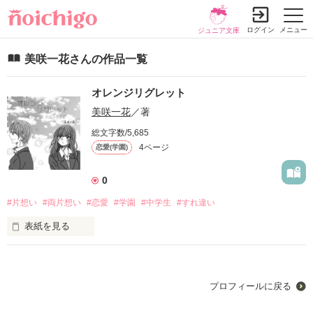
ログイン
メニュー
ジュニア文庫
美咲一花さんの作品一覧
オレンジリグレット
美咲一花
／著
総文字数/5,685
4ページ
恋愛(学園)
0
#片想い
#両片想い
#恋愛
#学園
#中学生
#すれ違い
表紙を見る
特に接点もなくて、仲良くもなくて

でも、君に会えるだけで本当に幸せだった…

プロフィールに戻る
毎日学校に行くだけで約束もなしに好きな人に会えるって奇跡