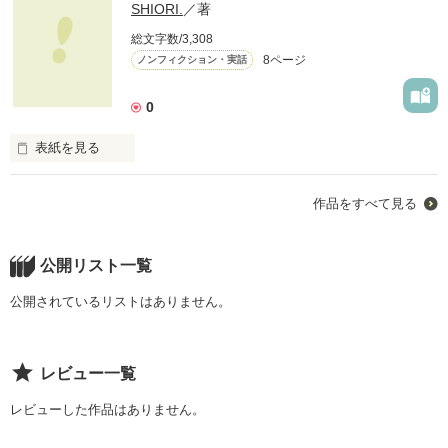
SHIORI.
／著
総文字数/3,308
8ページ
ノンフィクション・実話
0
表紙を見る
幼い頃から人を信じれなかった。

作品をすべて見る
それでも、いつか、誰かと、幸せになりたい。

そう願った私の人生は、思い描いたものとは

正反対に、嘘と裏切りで溢れていった。

汚い大人に囲まれ、自分を押し殺して汚し

公開リスト一覧
自分の生きる意味なんて、どこにもない。

無理に笑って、偽って、強がって。

公開されているリストはありません。
自分でも見失った『自分』はもうどこにもいない。

人形として生きていく。

そう決めた私が出会った1人の男性。

レビュー一覧
彼は私にもう一度『自分』を教えてくれた。

『人間』として扱ってくれた。

レビューした作品はありません。
彼と出会うまでの長い長いお話…