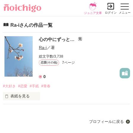
ログイン
メニュー
ジュニア文庫
Ra-iさんの作品一覧
心の中にずっと…
完
Ra-i
／著
総文字数/3,738
7ページ
恋愛(その他)
0
#大好き
#恋愛
#手紙
#青春
表紙を見る
桜が咲く頃、いつも笑っていた大好きな彼が

手紙を残して私の前からいなくなった。

プロフィールに戻る