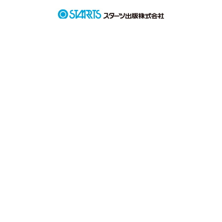
｢大好きだ｡幸せになれよ｣ 匠海より。

作品を読む