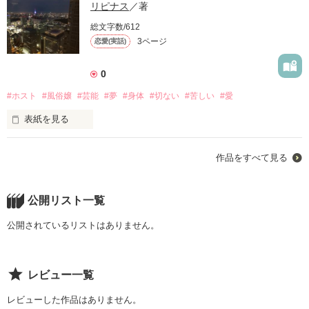
リピナス
／著
総文字数/612
3ページ
恋愛(実話)
0
#ホスト
#風俗嬢
#芸能
#夢
#身体
#切ない
#苦しい
#愛
表紙を見る
恋をした

作品をすべて見る
真面目で一生懸命な

高校生の時に出会った

公開リスト一覧
愛しい貴方を

公開されているリストはありません。
☽⋆ﾟ︎︎◌*⋆゜

レビュー一覧
寂しくて久しぶりに連絡した

レビューした作品はありません。