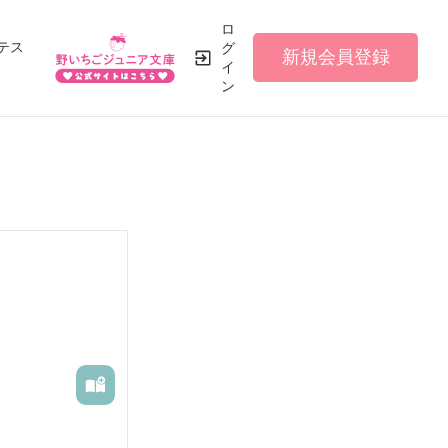
ロ
テス
グ
新規会員登録
イ
ン