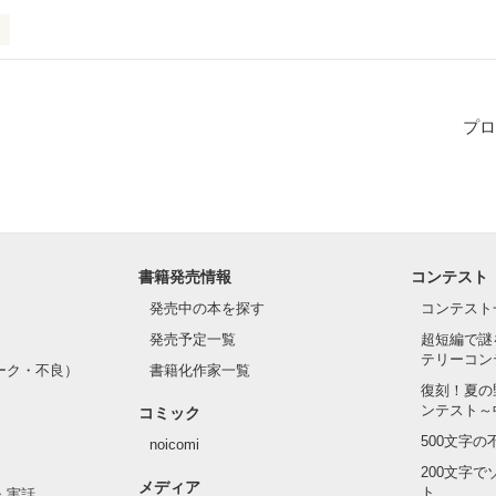
結衣

ガール！

プロ
人しめ癒しガール

優也

いイケメンボーイ！

書籍発売情報
コンテスト
彼女にデレデレ とにかく彼女大好き！

発売中の本を探す
コンテスト
甘々な毎日！
発売予定一覧
超短編で謎
テリーコン
ーク・不良）
書籍化作家一覧
復刻！夏の
作品を読む
ンテスト～
コミック
500文字
noicomi
200文字
メディア
ト
・実話