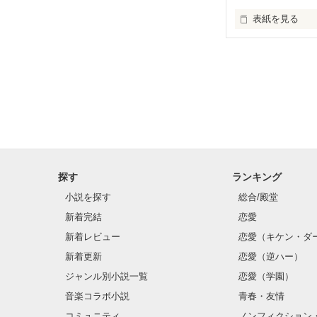
表紙を見る
中学2年生 宮野 
学校では、元気
彼氏の前では大
中学2年生 松下 
学校では、優し
探す
ランキング
彼女の前では、
小説を探す
総合/殿堂
そんなふたりの
新着完結
恋愛
新着レビュー
恋愛（キケン・ダ
新着更新
恋愛（逆ハー）
ジャンル別小説一覧
恋愛（学園）
音楽コラボ小説
青春・友情
コミュニティ
ノンフィクション