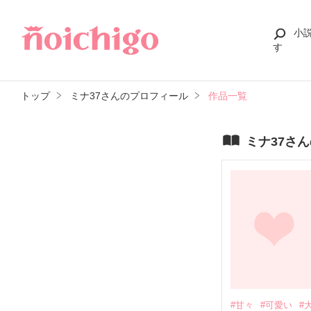
小
す
トップ
ミナ37さんのプロフィール
作品一覧
ミナ37さ
#甘々
#可愛い
#