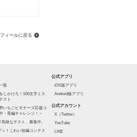
フィールに戻る
公式アプリ
一覧
iOS版アプリ
をしかけろ！100文字ミス
Android版アプリ
テスト
公式アカウント
野いちごビギナーズ応援コ
中・長編チャレンジ！～
X（Twitter）
の不気味なテスト、募集中。
YouTube
でゾッ！こわい短編コンテス
LINE