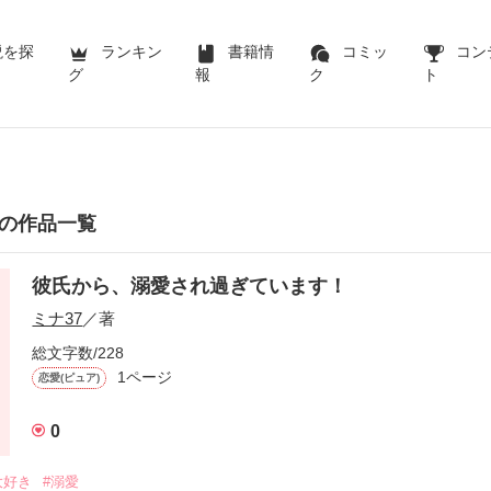
説を探
ランキン
書籍情
コミッ
コン
グ
報
ク
ト
んの作品一覧
彼氏から、溺愛され過ぎています！
ミナ37
／著
総文字数/228
1ページ
恋愛(ピュア)
0
大好き
#溺愛