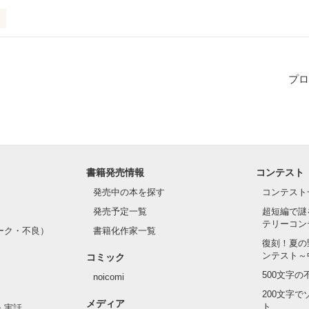
見つけたのは 『太陽』

プロ
な彼は私を導く

れた太陽の下は明るくて

書籍発売情報
コンテスト
発売中の本を探す
コンテスト
い優しさに

発売予定一覧
超短編で謎
テリーコン
語る言葉に

ーク・不良）
書籍化作家一覧
復刻！夏の
ンテスト～
コミック
500文字
noicomi
200文字
メディア
ト
・実話