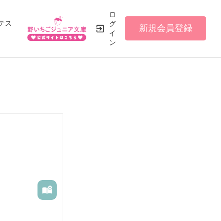
ロ
テス
グ
新規会員登録
イ
ン