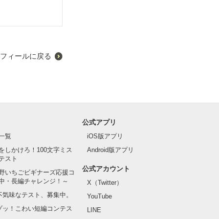
フィールに戻る
公式アプリ
一覧
iOS版アプリ
をしかけろ！100文字ミス
Android版アプリ
テスト
公式アカウント
野いちごビギナーズ応援コ
中・長編チャレンジ！～
X（Twitter）
の不気味なテスト、募集中。
YouTube
でゾッ！こわい短編コンテス
LINE