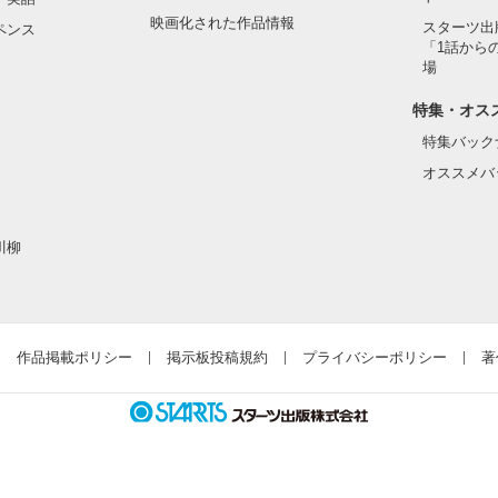
映画化された作品情報
スターツ出
ペンス
「1話から
じられないと嘆く私に

場
許す彼

特集・オス
特集バック
オススメバ
川柳


作品掲載ポリシー
掲示板投稿規約
プライバシーポリシー
著
作品を読む