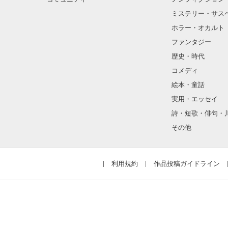
ミステリー・サス
信じたいのに信
ホラー・オカルト
ファンタジー
それでもいいと 
歴史・時代
コメディ
絵本・童話
熱くて甘い

実用・エッセイ
詩・短歌・俳句・
太陽に溶かされて
その他
利用規約
作品投稿ガイドライン