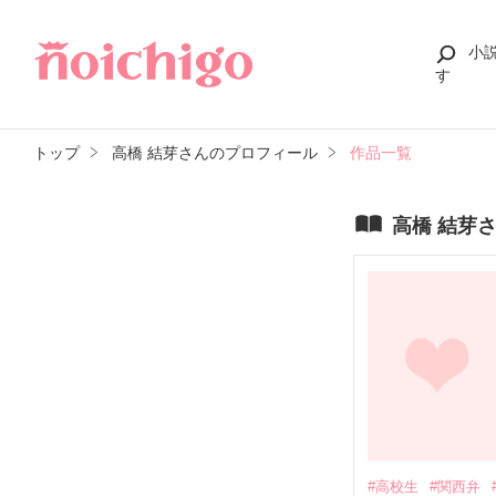
小
す
トップ
高橋 結芽さんのプロフィール
作品一覧
高橋 結芽
#高校生
#関西弁