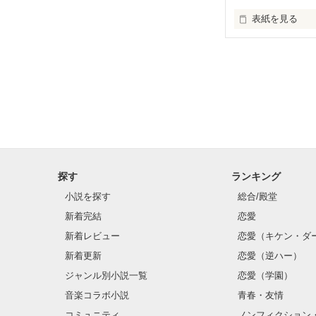
表紙を見る
独りだった私を
少しマイペース
強引に連れ出さ
探す
ランキング
小説を探す
総合/殿堂
見返りを求めな
新着完結
恋愛
曇りのない瞳が
新着レビュー
恋愛（キケン・ダ
新着更新
恋愛（逆ハー）
力強いその腕に

ジャンル別小説一覧
恋愛（学園）
音楽コラボ小説
青春・友情
 救われた

コミュニティ
ノンフィクション