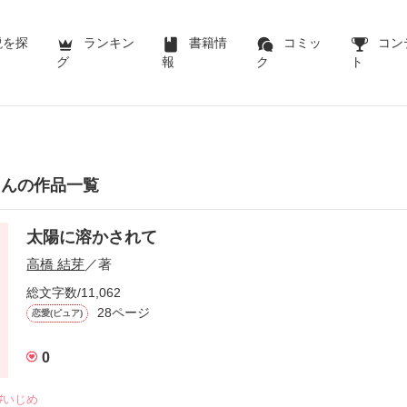
説を探
ランキン
書籍情
コミッ
コン
グ
報
ク
ト
さんの作品一覧
太陽に溶かされて
高橋 結芽
／著
総文字数/11,062
28ページ
恋愛(ピュア)
0
#いじめ