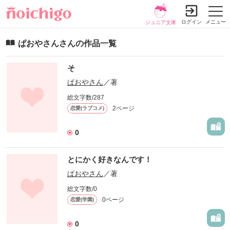
ログイン
メニュー
ジュニア文庫
ぱおやさんさんの作品一覧
そ
ぱおやさん
／著
総文字数/287
2ページ
恋愛(ラブコメ)
0
とにかく好きなんです！
ぱおやさん
／著
総文字数/0
0ページ
恋愛(学園)
0