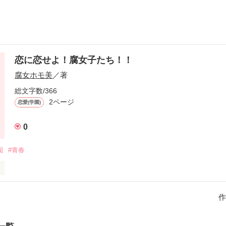
恋に恋せよ！腐女子たち！！
腐女ホモ美
／著
総文字数/366
2ページ
恋愛(学園)
0
園
#青春
よなく愛する腐女子たち。

作
もBLを青春とし生きる少女たちの日常ラブコメ！