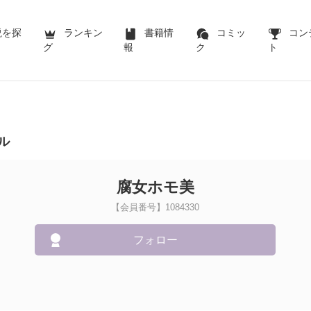
説を探
ランキン
書籍情
コミッ
コン
グ
報
ク
ト
ル
腐女ホモ美
【会員番号】1084330
フォロー