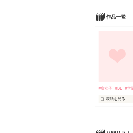
作品一覧
#腐女子
#BL
#学
表紙を見る
男同士の愛をこ
自らの恋愛より