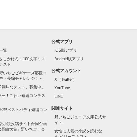
公式アプリ
一覧
iOS版アプリ
をしかけろ！100文字ミス
Android版アプリ
テスト
公式アカウント
野いちごビギナーズ応援コ
中・長編チャレンジ！～
X（Twitter）
の不気味なテスト、募集中。
YouTube
でゾッ！こわい短編コンテス
LINE
関連サイト
最強‼ベストバディ短編コン
野いちごジュニア文庫公式サ
イト
版小説投稿サイト合同企画
の長編大賞」野いちご！会
女性に人気の小説を読むな
ら ベリーズカフェ