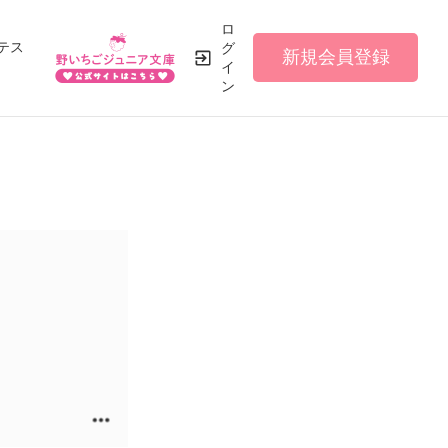
ロ
テス
グ
新規会員登録
イ
ン