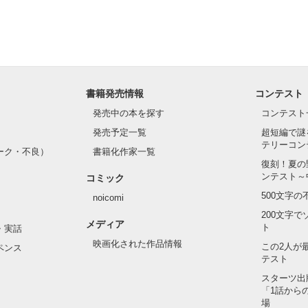
書籍発売情報
コンテスト
発売中の本を探す
コンテスト
発売予定一覧
超短編で謎
テリーコン
ーク・不良）
書籍化作家一覧
復刻！夏の
ンテスト～
コミック
500文字
noicomi
200文字
メディア
ト
・実話
映画化された作品情報
この2人が
ペンス
テスト
スターツ出
「1話から
場