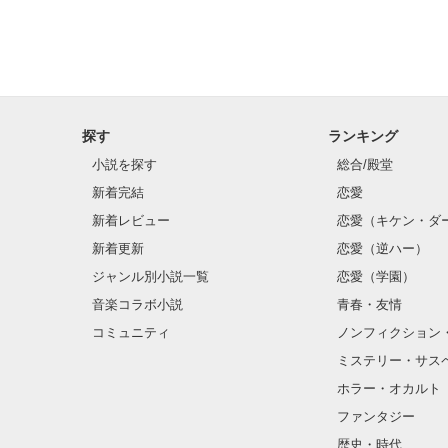
探す
ランキング
小説を探す
総合/殿堂
新着完結
恋愛
新着レビュー
恋愛（キケン・ダ
新着更新
恋愛（逆ハー）
ジャンル別小説一覧
恋愛（学園）
音楽コラボ小説
青春・友情
コミュニティ
ノンフィクション
ミステリー・サス
ホラー・オカルト
ファンタジー
歴史・時代