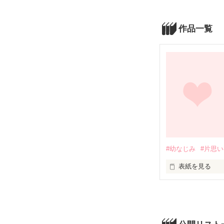
作品一覧
#幼なじみ
#片思い
表紙を見る
本当はもうんか