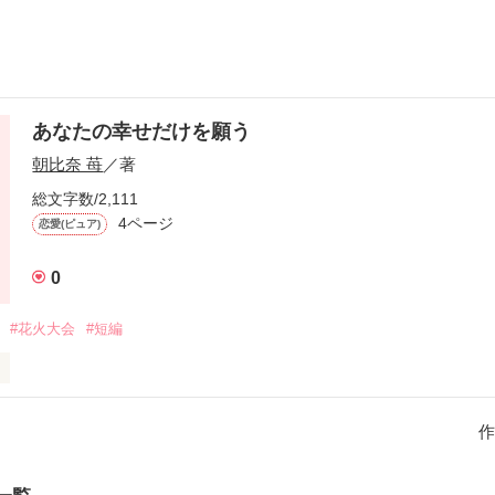
あなたの幸せだけを願う
朝比奈 苺
／著
総文字数/2,111
4ページ
恋愛(ピュア)
0
#花火大会
#短編
っていた…………
作
作品を読む