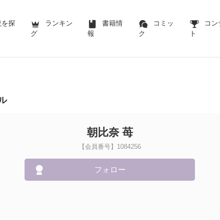
説を探
ランキン
書籍情
コミッ
コン
グ
報
ク
ト
ル
朝比奈 苺
【会員番号】1084256
フォロー