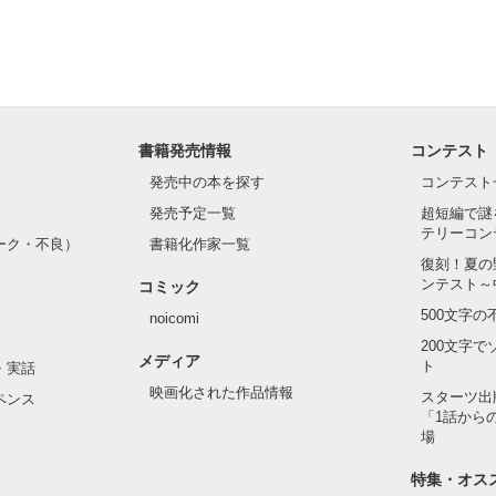
書籍発売情報
コンテスト
発売中の本を探す
コンテスト
発売予定一覧
超短編で謎
テリーコン
ーク・不良）
書籍化作家一覧
復刻！夏の
ンテスト～
コミック
500文字
noicomi
200文字
メディア
ト
・実話
映画化された作品情報
スターツ出
ペンス
「1話から
場
特集・オス