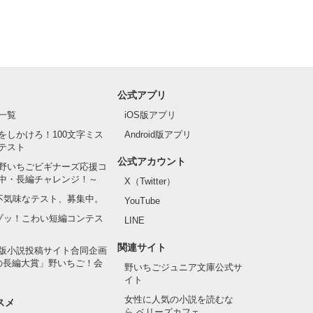
公式アプリ
一覧
iOS版アプリ
をしかけろ！100文字ミス
Android版アプリ
テスト
公式アカウント
野いちごビギナーズ応援コ
中・長編チャレンジ！～
X（Twitter）
の不気味なテスト、募集中。
YouTube
でゾッ！こわい短編コンテス
LINE
関連サイト
版小説投稿サイト合同企画
の長編大賞」野いちご！会
野いちごジュニア文庫公式サ
イト
女性に人気の小説を読むな
スメ
ら ベリーズカフェ