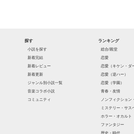
探す
ランキング
小説を探す
総合/殿堂
新着完結
恋愛
新着レビュー
恋愛（キケン・ダ
新着更新
恋愛（逆ハー）
ジャンル別小説一覧
恋愛（学園）
音楽コラボ小説
青春・友情
コミュニティ
ノンフィクション
ミステリー・サス
ホラー・オカルト
ファンタジー
歴史・時代