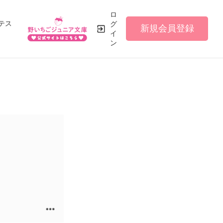
ロ
テス
グ
新規会員登録
イ
ン