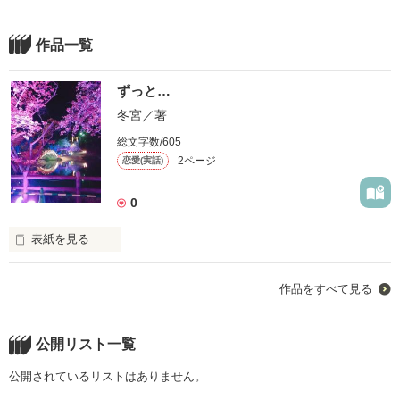
作品一覧
ずっと…
冬宮
／著
総文字数/605
2ページ
恋愛(実話)
0
表紙を見る
ネットで知り合った君

作品をすべて見る
いろいろ教えてくれた君

もう君がいないと生きていけないよ？

君と結婚できてよかった
公開リスト一覧
公開されているリストはありません。
作品を読む