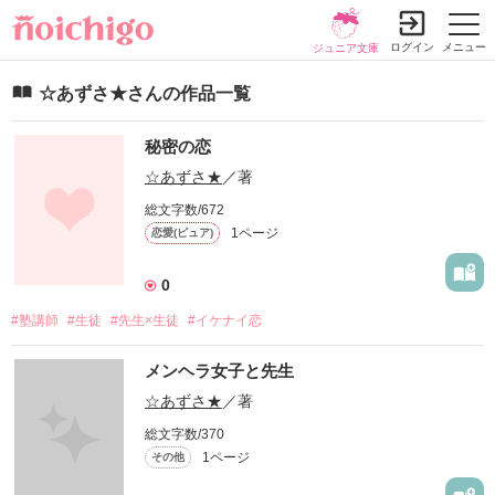
ログイン
メニュー
ジュニア文庫
☆あずさ★さんの作品一覧
秘密の恋
☆あずさ★
／著
総文字数/672
1ページ
恋愛(ピュア)
0
#塾講師
#生徒
#先生×生徒
#イケナイ恋
メンヘラ女子と先生
☆あずさ★
／著
総文字数/370
1ページ
その他