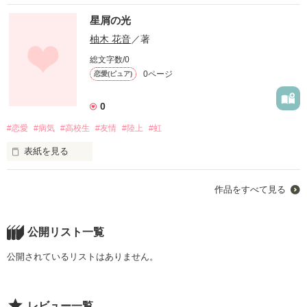
星屑の光
柚木 花音
／著
総文字数/0
0ページ
恋愛(ピュア)
0
#恋愛
#病気
#高校生
#友情
#陸上
#虹
表紙を見る
あと、この景色は何回一緒に見れるのだろう

作品をすべて見る
あと、何回一緒にふざけあえるのだろう

あなたと出会えて私は変わった

公開リスト一覧
この素晴らしい景色とあなたに出会えて良かった

公開されているリストはありません。
✩登場人物✩

レビュー一覧