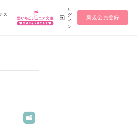
ロ
テス
グ
新規会員登録
イ
ン