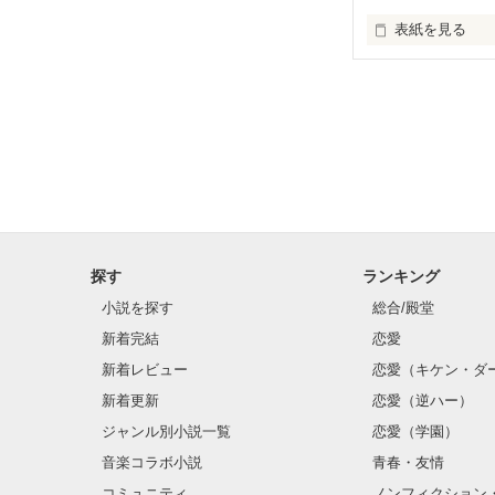
表紙を見る
私のホントの気
自分自身の実際
探す
ランキング
小説を探す
総合/殿堂
新着完結
恋愛
新着レビュー
恋愛（キケン・ダ
新着更新
恋愛（逆ハー）
ジャンル別小説一覧
恋愛（学園）
音楽コラボ小説
青春・友情
コミュニティ
ノンフィクション