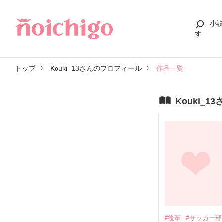
小
す
トップ
Kouki_13さんのプロフィール
作品一覧
Kouki_
#後輩
#サッカー部