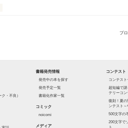
持ちを少しずつ恋愛小説にしたいなって思っています。

の気持ちなので、色々な方に共感してもらえるのではないでしょうか。
プロ
作品を読む
書籍発売情報
コンテスト
発売中の本を探す
コンテスト
発売予定一覧
超短編で謎
テリーコン
ーク・不良）
書籍化作家一覧
復刻！夏の
ンテスト～
コミック
500文字
noicomi
200文字
メディア
ト
・実話