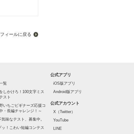
フィールに戻る
公式アプリ
一覧
iOS版アプリ
をしかけろ！100文字ミス
Android版アプリ
テスト
公式アカウント
野いちごビギナーズ応援コ
中・長編チャレンジ！～
X（Twitter）
の不気味なテスト、募集中。
YouTube
でゾッ！こわい短編コンテス
LINE