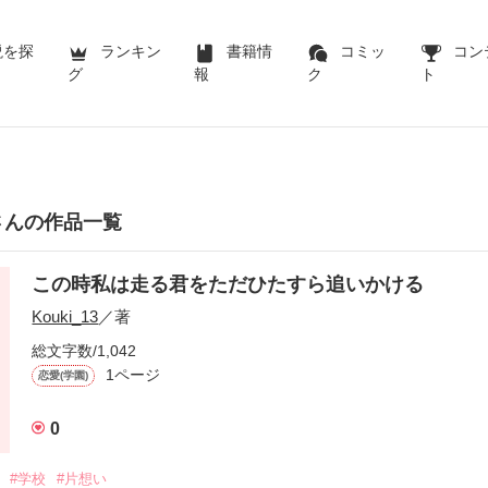
説を探
ランキン
書籍情
コミッ
コン
グ
報
ク
ト
13さんの作品一覧
この時私は走る君をただひたすら追いかける
Kouki_13
／著
総文字数/1,042
1ページ
恋愛(学園)
0
#学校
#片想い