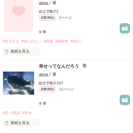
akne
／著
総文字数/73
2ページ
恋愛(実話)
0
#好きな人
#信じれない
#恋愛
#高校生
#切ない
表紙を見る
好きになったひとを信じれないわたし

幸せってなんだろう
完
更新型恋愛ストーリー
akne
／著
総文字数/2,557
作品を読む
11ページ
恋愛(実話)
0
#恋
#実話
#幸せ
表紙を見る