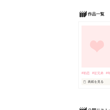
作品一覧
#初恋
#従兄弟
#
表紙を見る
大好きだった貴
この気持ちどう
どうやったら忘