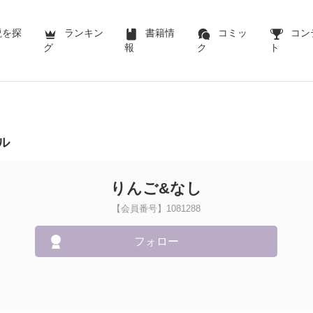
説を探
ランキン
書籍情
コミッ
コン
グ
報
ク
ト
ル
りんご&なし
【会員番号】1081288
フォロー