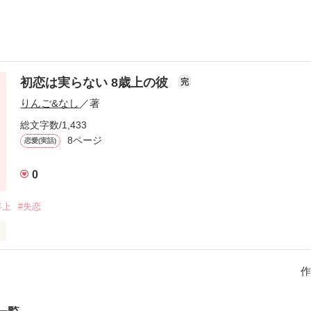
初恋は実らない 8歳上の彼
完
りんご&なし
／著
総文字数/1,433
8ページ
恋愛(実話)
0
年上
#失恋
方が結婚した。

作
すればいいですか？

れられますか？
