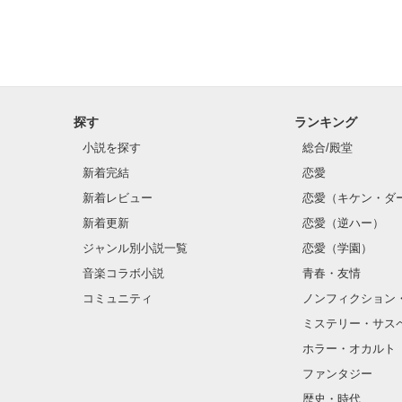
探す
ランキング
小説を探す
総合/殿堂
新着完結
恋愛
新着レビュー
恋愛（キケン・ダ
新着更新
恋愛（逆ハー）
ジャンル別小説一覧
恋愛（学園）
音楽コラボ小説
青春・友情
コミュニティ
ノンフィクション
ミステリー・サス
ホラー・オカルト
ファンタジー
歴史・時代