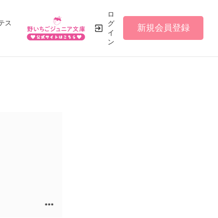
ロ
テス
グ
新規会員登録
イ
ン