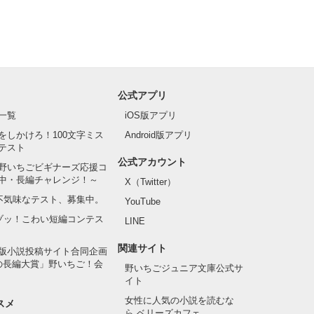
公式アプリ
一覧
iOS版アプリ
をしかけろ！100文字ミス
Android版アプリ
テスト
公式アカウント
野いちごビギナーズ応援コ
中・長編チャレンジ！～
X（Twitter）
の不気味なテスト、募集中。
YouTube
でゾッ！こわい短編コンテス
LINE
関連サイト
版小説投稿サイト合同企画
の長編大賞」野いちご！会
野いちごジュニア文庫公式サ
イト
女性に人気の小説を読むな
スメ
ら ベリーズカフェ