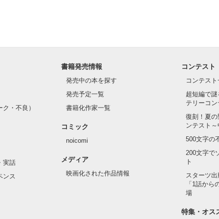
書籍発売情報
コンテスト
発売中の本を探す
コンテスト
発売予定一覧
超短編で謎
テリーコン
ーク・不良）
書籍化作家一覧
復刻！夏の
ンテスト～
コミック
500文字
noicomi
200文字
メディア
ト
・実話
映画化された作品情報
スターツ出
ペンス
「1話から
場
特集・オス