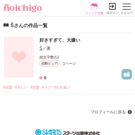
ログイン
メニュー
ジュニア文庫
Šさんの作品一覧
好きすぎて、大嫌い
Š
／著
総文字数/13
1ページ
恋愛(ピュア)
0
#純愛
#冷たい
#恋愛
#ラブ
#すれ違い
プロフィールに戻る