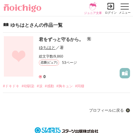
ログイン
メニュー
ジュニア文庫
ゆちはとさんの作品一覧
君をずっと守るから。
完
ゆちはと
／著
総文字数/9,860
53ページ
恋愛(ピュア)
0
#ドキドキ
#幼馴染
#涙
#感動
#胸キュン
#同棲
プロフィールに戻る