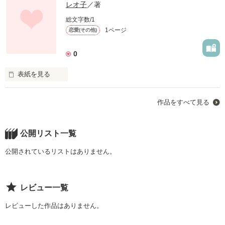
レオ子
／著
総文字数/1
1ページ
恋愛(その他)
0
表紙を見る
  ねぇ、今何してるの?

作品をすべて見る
  どこにいるの?

  誰と一緒にいるの?

公開リスト一覧
  わたしの心の中の雨が降りだすのは…いつ?
公開されているリストはありません。
作品を読む
レビュー一覧
レビューした作品はありません。