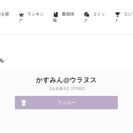
説を探
ランキン
書籍情
コミッ
コン
グ
報
ク
ト
ル
かすみん@ウラヌス
【会員番号】1079922
フォロー