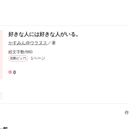
好きな人には好きな人がいる。
かすみん@ウラヌス
／著
総文字数/980
1ページ
恋愛(ピュア)
0
作
が通る道

て好きになった人には
