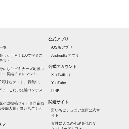
公式アプリ
一覧
iOS版アプリ
をしかけろ！100文字ミス
Android版アプリ
テスト
公式アカウント
野いちごビギナーズ応援コ
中・長編チャレンジ！～
X（Twitter）
の不気味なテスト、募集中。
YouTube
でゾッ！こわい短編コンテス
LINE
関連サイト
版小説投稿サイト合同企画
の長編大賞」野いちご！会
野いちごジュニア文庫公式サ
イト
女性に人気の小説を読むな
スメ
ら ベリーズカフェ