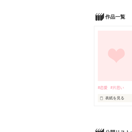
作品一覧
#恋愛
#片思い
表紙を見る
恋

それは、誰しも
でも、私が初め