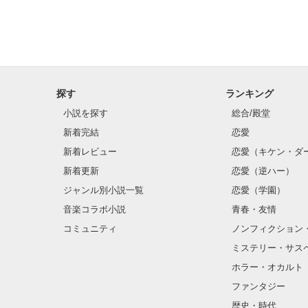
探す
ランキング
小説を探す
総合/殿堂
新着完結
恋愛
新着レビュー
恋愛（キケン・ダ
新着更新
恋愛（逆ハー）
ジャンル別小説一覧
恋愛（学園）
音楽コラボ小説
青春・友情
コミュニティ
ノンフィクション
ミステリー・サス
ホラー・オカルト
ファンタジー
歴史・時代