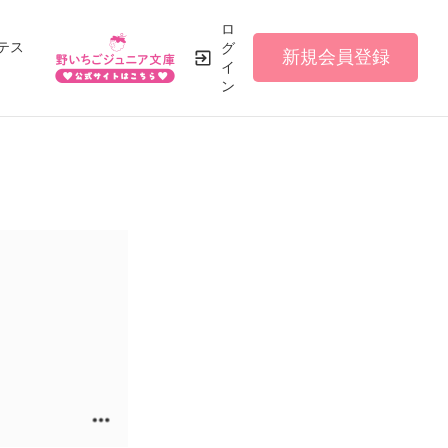
ロ
テス
グ
新規会員登録
イ
ン