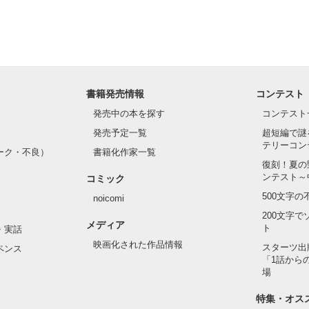
書籍発売情報
コンテスト
発売中の本を探す
コンテスト
発売予定一覧
超短編で謎
テリーコン
ーク・不良）
書籍化作家一覧
復刻！夏の
ンテスト～
コミック
500文字
noicomi
200文字
メディア
ト
・実話
映画化された作品情報
スターツ出
ペンス
「1話から
場
特集・オス