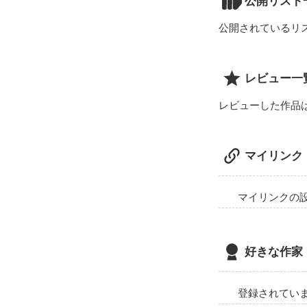
公開リスト
「…っ/////」

公開されているリ
好きな人がいる
レビュー一
レビューした作品
マイリンク
マイリンクの
好きな作家
登録されてい