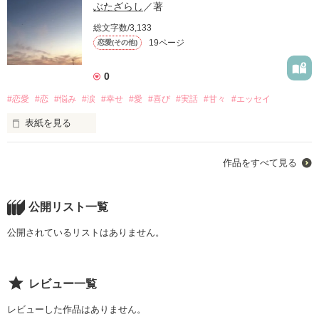
ぶたざらし
／著
総文字数/3,133
19ページ
恋愛(その他)
0
#恋愛
#恋
#悩み
#涙
#幸せ
#愛
#喜び
#実話
#甘々
#エッセイ
表紙を見る
私は自由な人に恋をしました

作品をすべて見る
彼は片方の脚が、不自由で装具をつけて生活している

彼はどんな人より自由で綺麗でまっすぐです。

公開リスト一覧
公開されているリストはありません。
２０歳の２人

レビュー一覧
…私と彼の記録…

レビューした作品はありません。