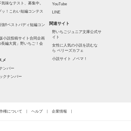
の不気味なテスト、募集中。
YouTube
でゾッ！こわい短編コンテス
LINE
関連サイト
最強‼ベストバディ短編コン
野いちごジュニア文庫公式サ
イト
版小説投稿サイト合同企画
の長編大賞」野いちご！会
女性に人気の小説を読むな
ら ベリーズカフェ
小説サイト ノベマ！
スメ
ナンバー
ックナンバー
作権について
ヘルプ
企業情報