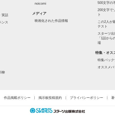
500文字
noicomi
200文字
メディア
ト
・実話
映画化された作品情報
この2人が
ペンス
テスト
スターツ出
「1話から
場
特集・オス
特集バック
オススメバ
川柳
作品掲載ポリシー
掲示板投稿規約
プライバシーポリシー
著