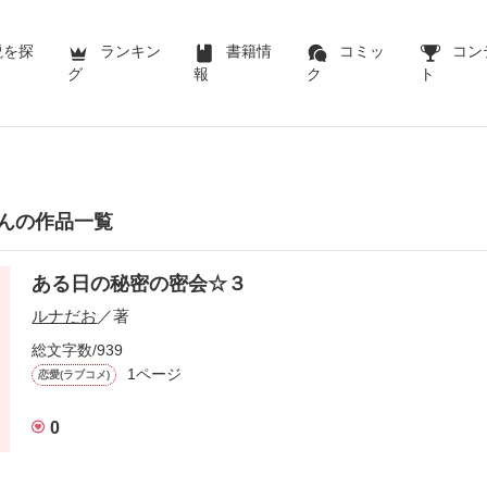
説を探
ランキン
書籍情
コミッ
コン
グ
報
ク
ト
んの作品一覧
ある日の秘密の密会☆３
ルナだお
／著
総文字数/939
1ページ
恋愛(ラブコメ)
0