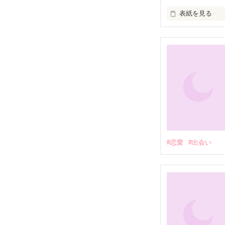
表紙を見る
シェリー酒を飲
#恋愛
#出会い