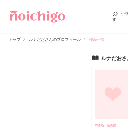
小
す
トップ
ルナだおさんのプロフィール
作品一覧
ルナだおさ
#禁断
#恋愛