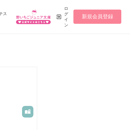
ロ
テス
グ
新規会員登録
イ
ン