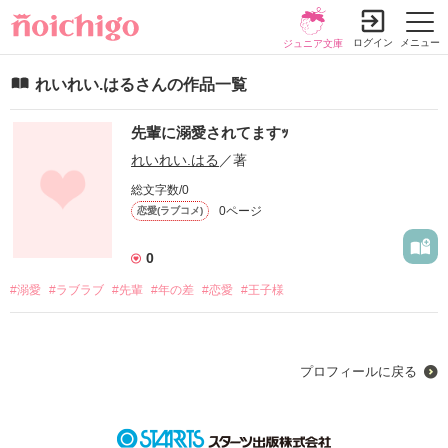
ログイン
メニュー
ジュニア文庫
れいれい.はるさんの作品一覧
先輩に溺愛されてますｯ
れいれい.はる
／著
総文字数/0
0ページ
恋愛(ラブコメ)
0
#溺愛
#ラブラブ
#先輩
#年の差
#恋愛
#王子様
プロフィールに戻る