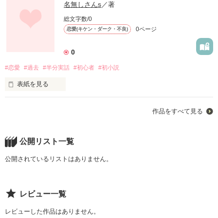
名無しさんs
／著
総文字数/0
0ページ
恋愛(キケン・ダーク・不良)
0
#恋愛
#過去
#半分実話
#初心者
#初小説
表紙を見る
こんにちは名無しさんsです。

作品をすべて見る
初めて小説を書くので何がアドバイスや指摘などがありました
らズバッと言って頂ければ嬉しいです。

よろしくお願いします
公開リスト一覧
公開されているリストはありません。
作品を読む
レビュー一覧
レビューした作品はありません。