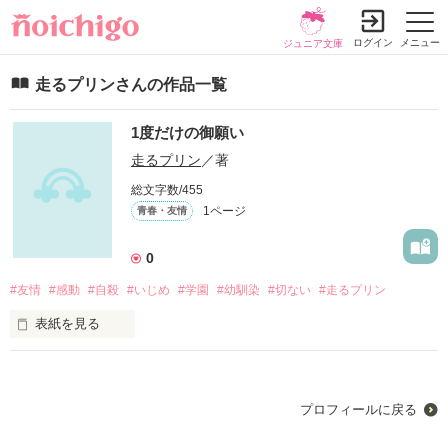
ログイン
メニュー
ジュニア文庫
走るプリンさんの作品一覧
1度だけの御願い
走るプリン
／著
総文字数/455
1ページ
青春・友情
0
#友情
#感動
#自殺
#いじめ
#学園
#幼馴染
#切ない
#走るプリン
表紙を見る
私には明るく、可愛い幼馴染が居る 。

幼稚園から小学校までずっと隣で 、一緒に過ごしてきた 。

プロフィールに戻る
でも 、もううんざり 。
