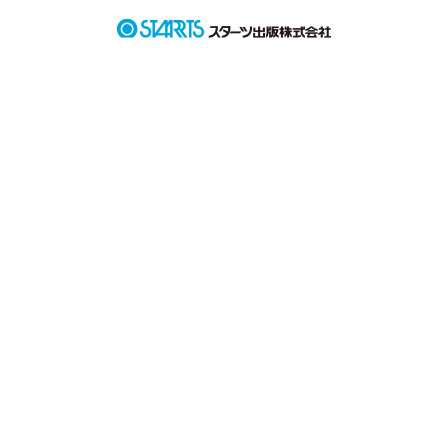
幼馴染が居るから私は人気者になれない 、比べられて嫌な思い
をする 。

だから 、私は幼馴染を

――― いじめてしまった 。

❁*。

「 もう 、許してよ ... ！ 」

❁*.

_______________
