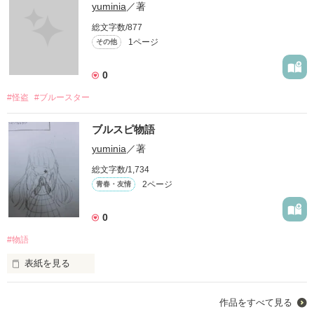
yuminia
／著
総文字数/877
1ページ
その他
0
#怪盗
#ブルースター
ブルスピ物語
yuminia
／著
総文字数/1,734
2ページ
青春・友情
0
#物語
表紙を見る
ある図書館の一室に不思議な本がある。

作品をすべて見る
その名はブルスピ物語。
