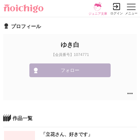
ログイン
メニュー
ジュニア文庫
プロフィール
ゆき白
【会員番号】1074771
フォロー
作品一覧
「立花さん、好きです」