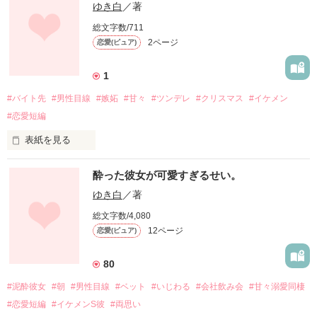
ゆき白
／著
総文字数/711
2ページ
恋愛(ピュア)
1
#バイト先
#男性目線
#嫉妬
#甘々
#ツンデレ
#クリスマス
#イケメン
#恋愛短編
表紙を見る
酔った彼女が可愛すぎるせい。
「立花さん、好きです。」

ゆき白
／著
総文字数/4,080
5歳年下のバイトくん。

12ページ
恋愛(ピュア)
彼は、私に会うたびにそう口にする。

社内の女性のなかで、

80
断トツ可愛い砂糖菓子ちゃんが隣にいても、だ。

#泥酔彼女
#朝
#男性目線
#ベット
#いじわる
#会社飲み会
#甘々溺愛同棲
ただのからかいなのかもしれない。

#恋愛短編
#イケメンS彼
#両思い
でも、たまに不意に真面目な顔して言うから…
