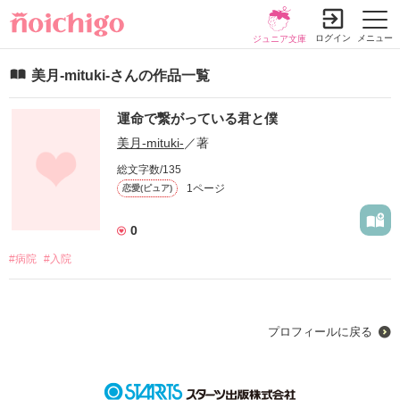
ログイン
メニュー
ジュニア文庫
美月-mituki-さんの作品一覧
運命で繋がっている君と僕
美月-mituki-
／著
総文字数/135
1ページ
恋愛(ピュア)
0
#病院
#入院
プロフィールに戻る