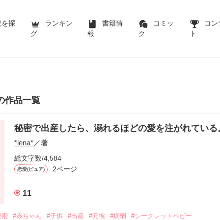
説を探
ランキン
書籍情
コミッ
コン
グ
報
ク
ト
さんの作品一覧
秘密で出産したら、溺れるほどの愛を注がれている
*lena*
／著
総文字数/4,584
2ページ
恋愛(ピュア)
11
秘密
#赤ちゃん
#子供
#出産
#元彼
#病弱
#シークレットベビー