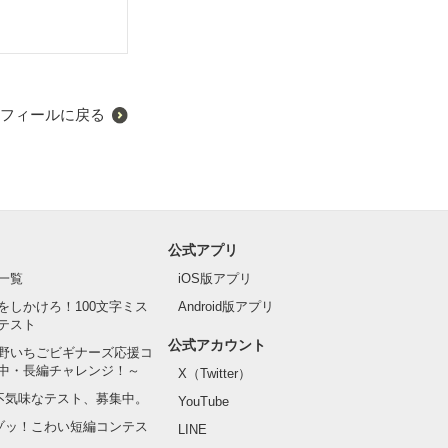
フィールに戻る
公式アプリ
一覧
iOS版アプリ
をしかけろ！100文字ミス
Android版アプリ
テスト
公式アカウント
野いちごビギナーズ応援コ
中・長編チャレンジ！～
X（Twitter）
の不気味なテスト、募集中。
YouTube
でゾッ！こわい短編コンテス
LINE