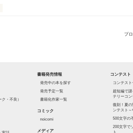
ができたの。だから、別れてください。｣

プロ
られな)、21歳。

彼氏に、初めて嘘をつきました。

できたなんて嘘。

書籍発売情報
コンテスト
もあなたを愛しています。
発売中の本を探す
コンテスト
発売予定一覧
超短編で謎
テリーコン
ーク・不良）
書籍化作家一覧
作品を読む
復刻！夏の
ンテスト～
コミック
500文字
noicomi
200文字
メディア
ト
・実話