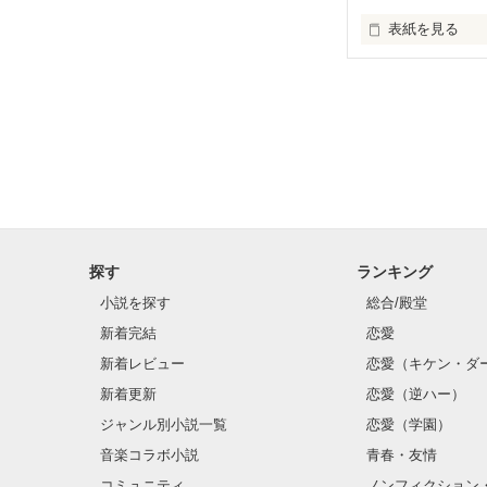
表紙を見る
｢他に好きな人
春原怜菜(すのは
2年付き合った
他に好きな人が
探す
ランキング
３年経った今で
小説を探す
総合/殿堂
新着完結
恋愛
新着レビュー
恋愛（キケン・ダ
新着更新
恋愛（逆ハー）
ジャンル別小説一覧
恋愛（学園）
音楽コラボ小説
青春・友情
コミュニティ
ノンフィクション