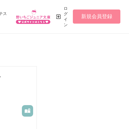
ロ
テス
グ
新規会員登録
イ
ン
。