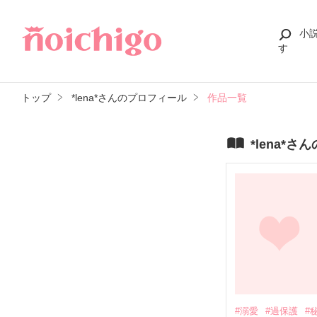
小
す
トップ
*lena*さんのプロフィール
作品一覧
*lena*
#溺愛
#過保護
#