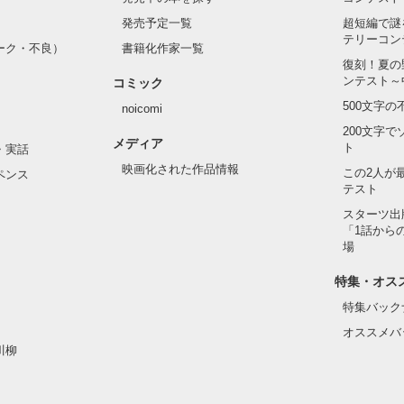
発売予定一覧
超短編で謎
テリーコン
ーク・不良）
書籍化作家一覧
復刻！夏の
ンテスト～
コミック
500文字
noicomi
200文字
メディア
ト
・実話
映画化された作品情報
この2人が
ペンス
テスト
スターツ出
「1話から
場
特集・オス
特集バック
オススメバ
川柳