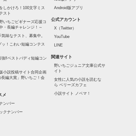
をしかけろ！100文字ミス
Android版アプリ
テスト
公式アカウント
野いちごビギナーズ応援コ
中・長編チャレンジ！～
X（Twitter）
の不気味なテスト、募集中。
YouTube
でゾッ！こわい短編コンテス
LINE
関連サイト
最強‼ベストバディ短編コン
野いちごジュニア文庫公式サ
イト
版小説投稿サイト合同企画
の長編大賞」野いちご！会
女性に人気の小説を読むな
ら ベリーズカフェ
小説サイト ノベマ！
スメ
ナンバー
ックナンバー