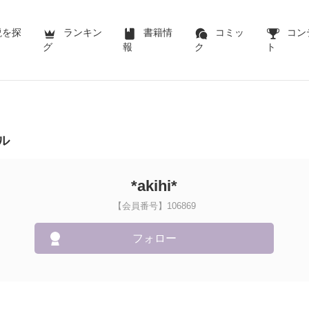
説を探
ランキン
書籍情
コミッ
コン
グ
報
ク
ト
ル
*akihi*
【会員番号】106869
フォロー