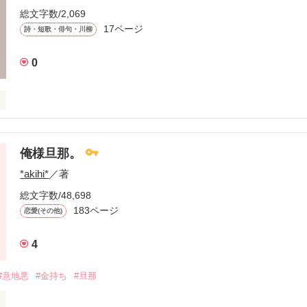
総文字数/2,069
17ページ
詩・短歌・俳句・川柳
0
？みたいになってます。

俺様旦那。
*akihi*
／著
ていただけるものがあればいいなーと思って綴っております。

総文字数/48,698
183ページ
恋愛(その他)
たものがあれば感想にでもかいていただけると有り難いです♪
4
#意地悪
#金持ち
#旦那
作品を読む