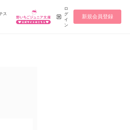
ロ
テス
グ
新規会員登録
イ
ン