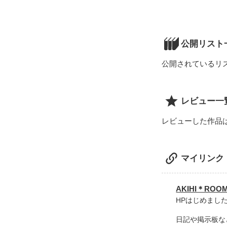
あたしこれから
幼なじみで俺よ
でも、一番バカ
【俺様彼氏。２
公開リスト
【俺様なお兄ち
天然年上彼女と
公開されているリ
【続】俺様彼氏
********************
レビュー一
書き始め２００
レビューした作品
マイリンク
AKIHI＊ROO
HPはじめました
日記や掲示板な