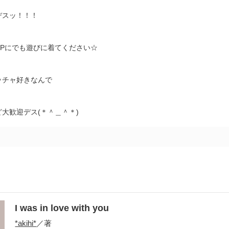
デスッ！！！
HPにでも遊びに着てください☆
ッチャ好きなんで
大歓迎デス(＊＾＿＾＊)
I was in love with you
*akihi*
／著