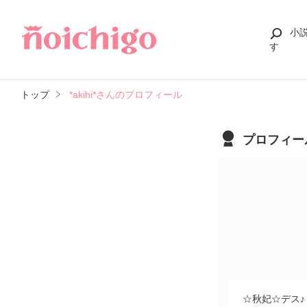
小
す
トップ
*akihi*さんのプロフィール
プロフィー
☆秋妃☆デス♪