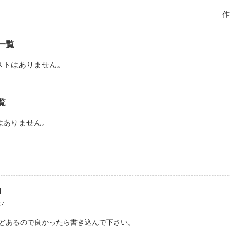
どうなっちゃうの？

り２コ上の櫻井夏織(さくらいかおり)は天然と言うより・・・バカ？？？
作
なのはそんな夏織をカワイイと思う俺なんだろうな・・・・

】公開中！！！

一覧
ゃん】公開中！！！

秀才彼氏くんのSTORYスタートですッ！！！！

ストはありません。
。！！！公開中♪

********************

覧
９・０８・２４～
はありません。
作品を読む
作品を読む
M
♪
どあるので良かったら書き込んで下さい。