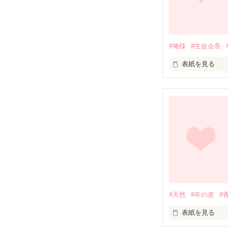
#俺様
#生徒会長
でも、あなたの
表紙を見る
みんな憧れの生
超俺様男だった
生まれて初めて
そんな男に「今
れちゃって！？

#天然
#年の差
#
同棲までさせら
表紙を見る