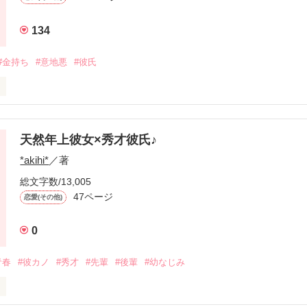
134
作品を読む
#金持ち
#意地悪
#彼氏
プレーを見たあの日

徒会長、東山陸(とうやまりく)は

天然年上彼女×秀才彼氏♪
！！

野球がおもしろいものだって思えた。
*akihi*
／著
総文字数/13,005
日からお前俺のもん」なんて言わ

47ページ
恋愛(その他)
作品を読む
0
青春
#彼カノ
#秀才
#先輩
#後輩
#幼なじみ
れちゃって！？
