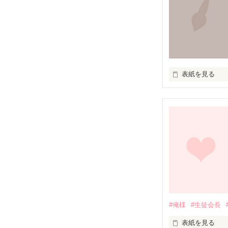
表紙を見る
ひとつひとつ詩
ひとつは共感し
もし、共感でき
#俺様
#生徒会長
表紙を見る