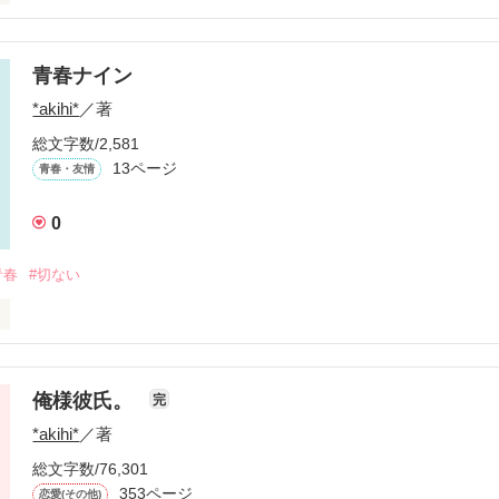
美改めまして

青春ナイン
まはつみ)デスッ！！！！

*akihi*
／著
総文字数/2,581
のあたし達。

13ページ
青春・友情
0
青春
#切ない
陸は俺様デス・・・・

デスッ☆

って野球なんて好きじゃなかった。

俺様彼氏。
完
です・・・

*akihi*
／著
総文字数/76,301
嫌いだった。

353ページ
・25
恋愛(その他)