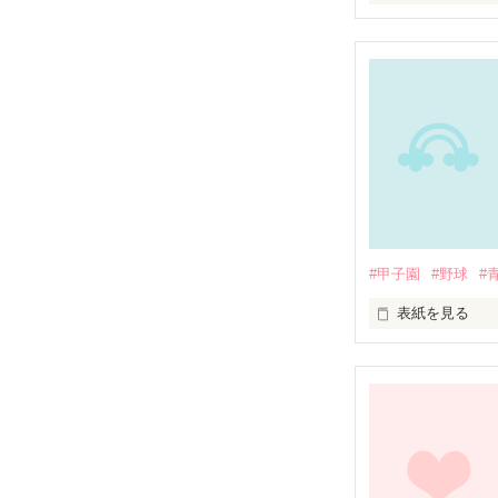
あたし、日暮初
東山初美(とうや
結婚ホヤホヤ？
だけど・・・

#甲子園
#野球
#
今までに増して
表紙を見る
ファンの方限定
あたしは正直言
毎週月曜日更新
********************

というか・・・
start2009・08