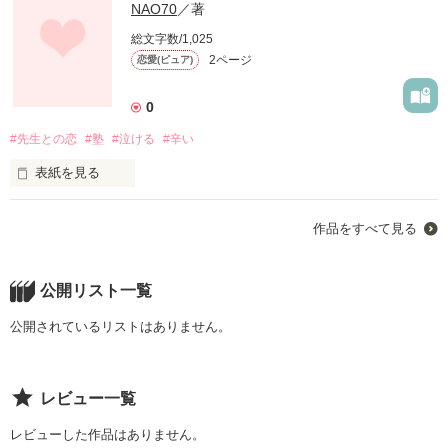
NAO70
／著
総文字数/1,025
2ページ
恋愛(ピュア)
0
#先生との恋
#塾
#泣ける
#辛い
表紙を見る
高校一年生、春。

作品をすべて見る
期待に胸をいっぱいにしてこれから、新しい生活が始まるん
だ、とワクワクしてた。

でも、高校は勉強は大変だし、友達づきあいも思ってたより大
変。

公開リスト一覧
入学したてのキラキラしてた自分が嘘みたいに学校をやめたい
と思う女の子、柚希。

公開されているリストはありません。
そんなある日、塾に新しい先生が来た。

恋をしてはいけない相手、そう思い自分の思いを堪える
レビュー一覧
が、、、、、？
レビューした作品はありません。