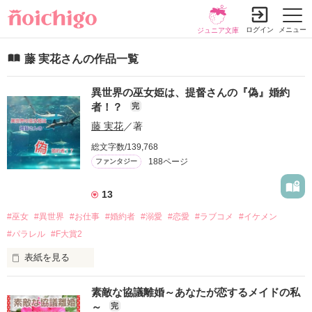
ログイン
メニュー
ジュニア文庫
藤 実花さんの作品一覧
異世界の巫女姫は、提督さんの『偽』婚約
者！？
完
藤 実花
／著
総文字数/139,768
188ページ
ファンタジー
13
#巫女
#異世界
#お仕事
#婚約者
#溺愛
#恋愛
#ラブコメ
#イケメン
#パラレル
#F大賞2
表紙を見る
私はここから出たかった。

素敵な協議離婚～あなたが恋するメイドの私
ただ自由が欲しかった。

～
完
そう願ったら…………え？終末に飛ばされた！？
