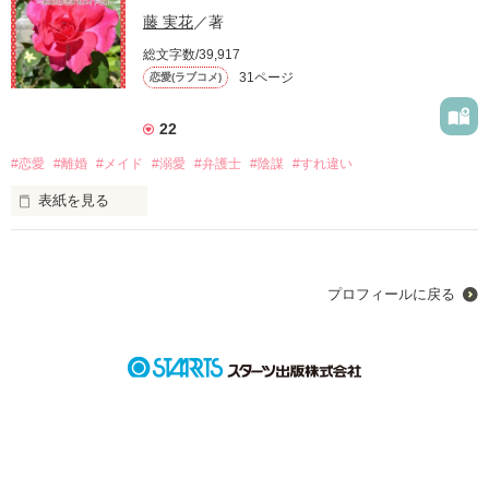
藤 実花
／著
ーー古い因習の残る海神島（わだつみのしま）。

総文字数/39,917
その島には巫女がいる。

31ページ
恋愛(ラブコメ)
海神の巫女姫と呼ばれる17歳の高校生、桜庭セリは恒例神事の
『海神祭』の最中、不思議な声を聞き、海に転落した。

22
着いた所は陸地が全て海に沈んだ終末世界。

海に漂流していたところを『戦艦島  那由多ーナユター』の提
#恋愛
#離婚
#メイド
#溺愛
#弁護士
#陰謀
#すれ違い
督に助けられるが、どうやらセリは提督の行方不明の婚約者
表紙を見る
（超ビッチ）と瓜二つであるらしい！？

弁護士の妻メリーは、ある日夫のランスに別れ話を切り出され
る。

ゆるふわ設定、妄想系ヒロイン。

プロフィールに戻る
もともと、愛情のなかったメリーは二つ返事でそれを承諾し、
最初重めですが、あとはゆるゆるです。

多額の慰謝料を貰うことになった。

４月８日、タイトル変更しました。
しかし、それから半年後、ランスの弟フレドがやって来て彼女
作品を読む
に告げたこととは……。
