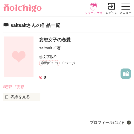
ログイン
メニュー
ジュニア文庫
saltsaltさんの作品一覧
妄想女子の恋愛
saltsalt
／著
総文字数/0
0ページ
恋愛(ピュア)
0
#恋愛
#妄想
表紙を見る
妄想大好きな私。

プロフィールに戻る
そんななか、あなたに出会ったわたしは。。。
