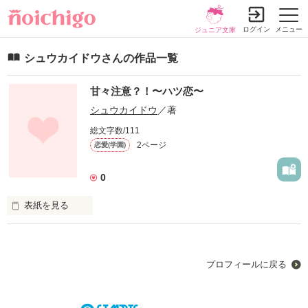
ログイン
メニュー
ジュニア文庫
シュウカイドウさんの作品一覧
甘々注意？！〜ハツ恋〜
シュウカイドウ
／著
総文字数/111
2ページ
恋愛(学園)
0
表紙を見る
｢お前、バカすぎだろ｣

｢ほんと小っせーな｣

君はいつも俺様に私をからかってくる。

プロフィールに戻る
でも、

｢俺だけ見てろよ｣

｢お前、なんか可愛いな｣
