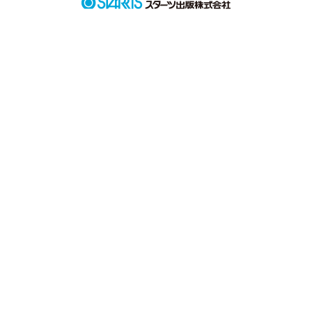
なぜかドキドキしちゃう…。

そんな甘々君に私、恋しています。
作品を読む