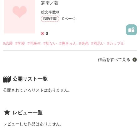
霖雫
／著
総文字数/0
0ページ
恋愛(学園)
0
#恋愛
#学校
#同級生
#切ない
#胸きゅん
#失恋
#両思い
#カップル
作品をすべて見る
公開リスト一覧
公開されているリストはありません。
レビュー一覧
レビューした作品はありません。