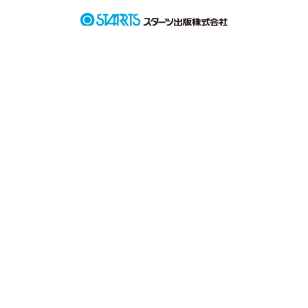
木村　章吾　３５歳

４人が織り成す一冬の恋のお話

作品を読む