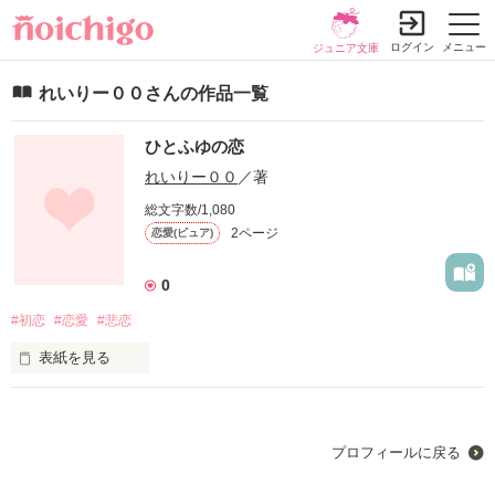
ログイン
メニュー
ジュニア文庫
れいりー００さんの作品一覧
ひとふゆの恋
れいりー００
／著
総文字数/1,080
2ページ
恋愛(ピュア)
0
#初恋
#恋愛
#悲恋
表紙を見る
竹中　綾一１７歳

村内　綾香１８歳

プロフィールに戻る
木村　吉野　２８歳
