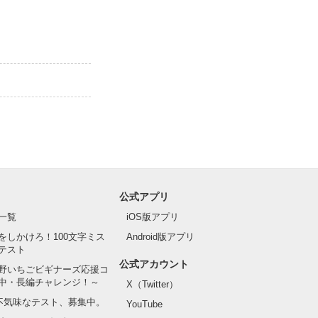
公式アプリ
一覧
iOS版アプリ
をしかけろ！100文字ミス
Android版アプリ
テスト
公式アカウント
野いちごビギナーズ応援コ
中・長編チャレンジ！～
X（Twitter）
の不気味なテスト、募集中。
YouTube