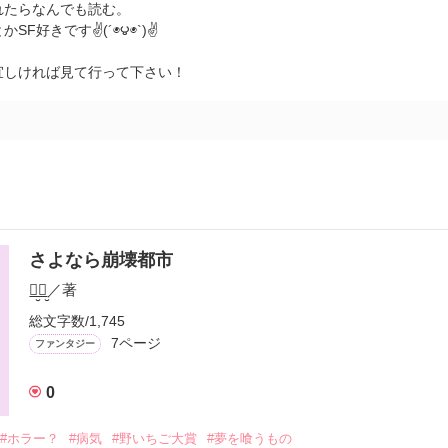
れたらなんでも読む。
SF好きです✌(´◉౪◉`)✌
宜しければ見て行って下さい！
さよなら崩壊都市
美̤̮有̤̮
／著
総文字数/1,745
7ページ
ファンタジー
0
#ホラー？
#病気
#野いちご大賞
#夢を喰うもの