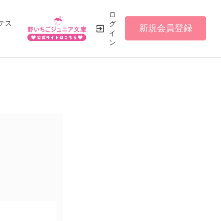
ロ
テス
グ
新規会員登録
イ
ン