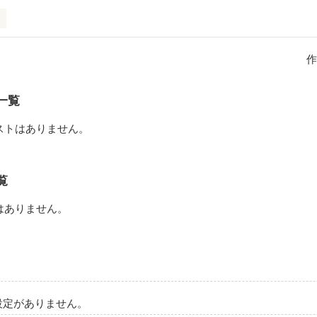
なんて嫌いだ。

つきだ。

作
本当はただの夢に過ぎない。

カイを彷徨ううちに、

や祈りを知って行ったんだ。

一覧
た、残酷な現実で巡り会った仲間を、

ストはありません。
れないように

回だって夢の中で探すんだ。

い出にしないために。

覧
市……
はありません。
作品を読む
設定がありません。