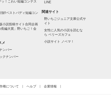
でゾッ！こわい短編コンテス
LINE
関連サイト
最強‼ベストバディ短編コン
野いちごジュニア文庫公式サ
イト
版小説投稿サイト合同企画
の長編大賞」野いちご！会
女性に人気の小説を読むな
ら ベリーズカフェ
小説サイト ノベマ！
スメ
ナンバー
ックナンバー
作権について
ヘルプ
企業情報