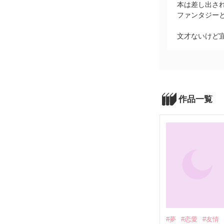
本は差し出さ
ファンタジーとか
文才ないけど
作品一覧
#夢
#恋愛
#友情