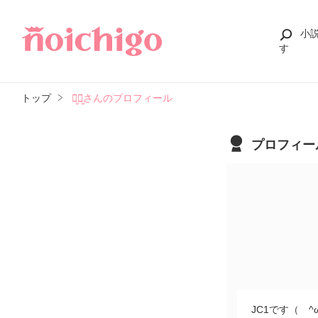
小
す
トップ
美̤̮有̤̮さんのプロフィール
プロフィー
JC1です（ ^ω