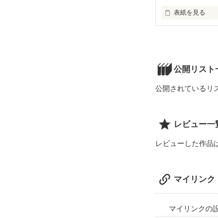
表紙を見る
私はこのセカイ
歪んでいる。嘘
このセカイは、
私達は本当のセ
それぞれの願い
公開リスト
夢だと思ってい
公開されているリ
君を、絶対に忘
忘れたって、何
君を、ただの思
レビュー一
さよなら崩壊都
レビューした作品
マイリンク
マイリンクの