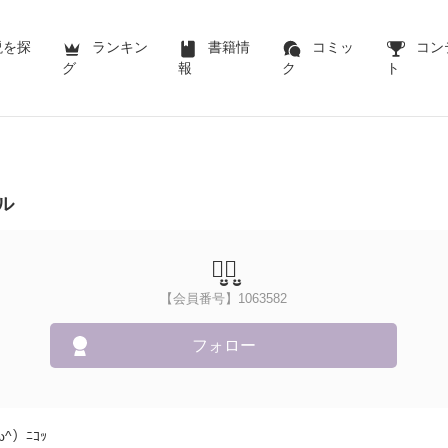
説を探
ランキン
書籍情
コミッ
コン
グ
報
ク
ト
ル
美̤̮有̤̮
【会員番号】1063582
フォロー
^）ﾆｺｯ