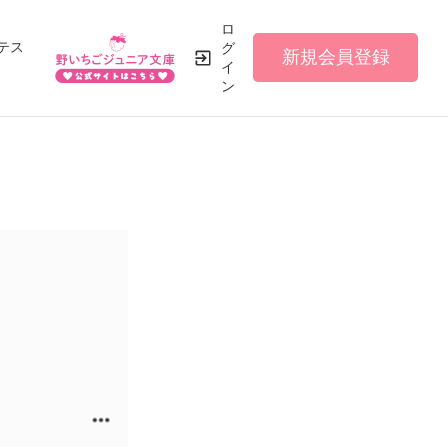
ロ
テス
グ
新規会員登録
イ
ン