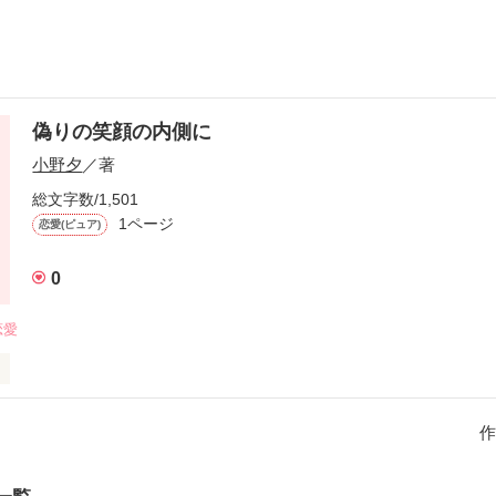
偽りの笑顔の内側に
小野夕
／著
総文字数/1,501
1ページ
恋愛(ピュア)
0
恋愛
ったさいごの言葉は...

作