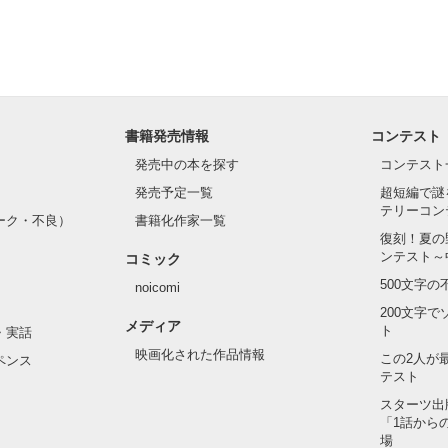
書籍発売情報
コンテスト
発売中の本を探す
コンテスト
発売予定一覧
超短編で謎
テリーコン
ーク・不良）
書籍化作家一覧
復刻！夏の
ンテスト～
コミック
500文字
noicomi
200文字
メディア
ト
・実話
映画化された作品情報
この2人が
ペンス
テスト
スターツ出
「1話から
場