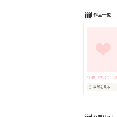
作品一覧
#純愛
#高校生
#
表紙を見る
僕が彼女からもら
木下美花

   ×  

愛甲輝
