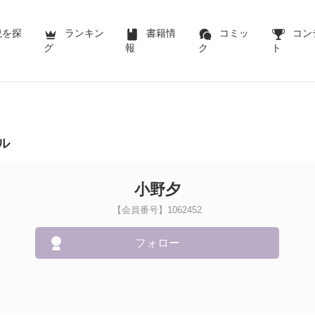
説を探
ランキン
書籍情
コミッ
コン
グ
報
ク
ト
ル
小野夕
【会員番号】1062452
フォロー