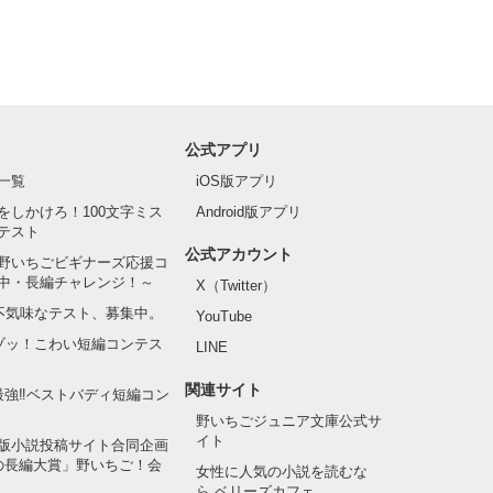
公式アプリ
一覧
iOS版アプリ
をしかけろ！100文字ミス
Android版アプリ
テスト
公式アカウント
野いちごビギナーズ応援コ
中・長編チャレンジ！～
X（Twitter）
の不気味なテスト、募集中。
YouTube
でゾッ！こわい短編コンテス
LINE
関連サイト
最強‼ベストバディ短編コン
野いちごジュニア文庫公式サ
イト
版小説投稿サイト合同企画
の長編大賞」野いちご！会
女性に人気の小説を読むな
ら ベリーズカフェ