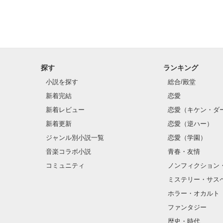
探す
ランキング
小説を探す
総合/殿堂
新着完結
恋愛
新着レビュー
恋愛（キケン・ダ
新着更新
恋愛（逆ハー）
ジャンル別小説一覧
恋愛（学園）
音楽コラボ小説
青春・友情
コミュニティ
ノンフィクション
ミステリー・サス
ホラー・オカルト
ファンタジー
歴史・時代