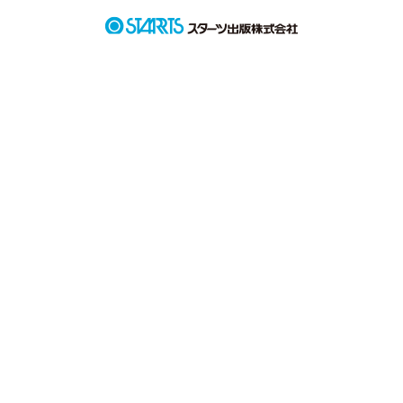
意地悪ばかりしてくるドS

葛城 弘太

過去にトラウマがあり臆病

上遠野 亜緒衣

紳士で優しいスマイル王子

門脇 祥汰

・*:..｡o♬*ﾟ・*:..｡o♬*ﾟ・*:..｡o♬*ﾟ・*:..｡o♬*ﾟ

自分のペースでまったりと書いていきます。

初作品なので至らない点あると思いますが

よろしくお願いします！
作品を読む