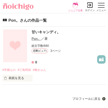
ログイン
メニュー
ジュニア文庫
Pon。さんの作品一覧
甘いキャンディ。
Pon。
／著
総文字数/680
3ページ
恋愛(ピュア)
0
#学園もの
#三角関係
#胸きゅん
表紙を見る
イケメンとイケメンに挟まれて

私の一年間どうなっちゃうの？？

プロフィールに戻る
・*:..｡o♬*ﾟ・*:..｡o♬*ﾟ・*:..｡o♬*ﾟ・*:..｡o♬*ﾟ
