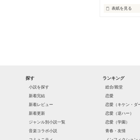
表紙を見る
私には幼馴染が
私と同い年と、
私の一つ下の子
4歳年下の弟の
さらに私より3
その中でも、私
なのに、ある日
「私は君を想い
んだ。」
探す
ランキング
小説を探す
総合/殿堂
新着完結
恋愛
新着レビュー
恋愛（キケン・ダ
新着更新
恋愛（逆ハー）
ジャンル別小説一覧
恋愛（学園）
音楽コラボ小説
青春・友情
コミュニティ
ノンフィクション