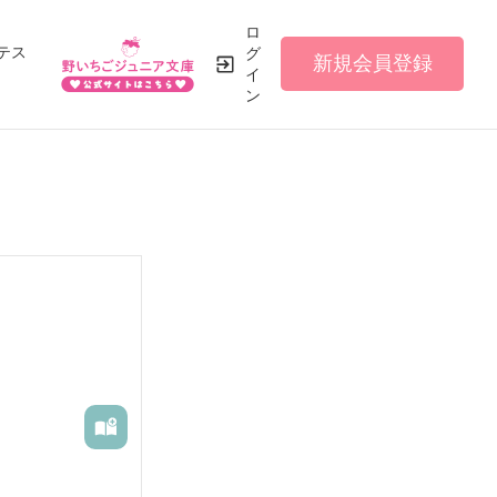
ロ
テス
グ
新規会員登録
イ
ン