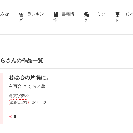
説を探
ランキン
書籍情
コミッ
コン
グ
報
ク
ト
くらさんの作品一覧
君は心の片隅に。
白百合 さくら
／著
総文字数/0
0ページ
恋愛(ピュア)
0