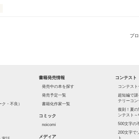
たくさんいる。

一つ上の2人。

たち。

プロ
世代の子たち。

歳年上のお兄さんたち。

は同い年の涼介と一個上の陽介、陽菜ちゃんと仲がいい。

、みんなバラバラになってしまうんだ。

続ける。たとえ、君以外に惹かれてしまっても、私の心の片隅に、あな
書籍発売情報
コンテスト
発売中の本を探す
コンテスト
作品を読む
発売予定一覧
超短編で謎
テリーコン
ーク・不良）
書籍化作家一覧
復刻！夏の
ンテスト～
コミック
500文字
noicomi
200文字
メディア
ト
・実話