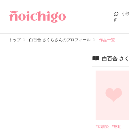
小
す
トップ
白百合 さくらさんのプロフィール
作品一覧
白百合 さ
#幼馴染
#感動