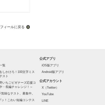
フィールに戻る
たは生き続ける
公式アプリ
一覧
iOS版アプリ
をしかけろ！100文字ミス
Android版アプリ
テスト
公式アカウント
野いちごビギナーズ応援コ
中・長編チャレンジ！～
X（Twitter）
の不気味なテスト、募集中。
YouTube
でゾッ！こわい短編コンテス
LINE