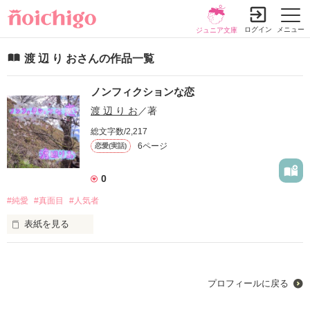
ログイン
メニュー
ジュニア文庫
渡 辺 り おさんの作品一覧
ノンフィクションな恋
渡 辺 り お
／著
総文字数/2,217
6ページ
恋愛(実話)
0
#純愛
#真面目
#人気者
表紙を見る
これは私の物語。

進んでは戻る。

プロフィールに戻る
そんなことを繰り返して私たちは大人になっていく。
