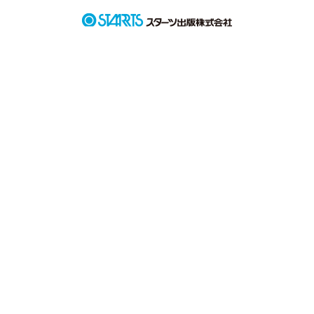
真面目女子＆人気者男子

の純愛物語 幕開けです!!
作品を読む