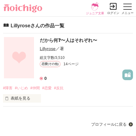
ログイン
メニュー
ジュニア文庫
Lillyroseさんの作品一覧
だから何❓〜人はそれぞれ〜
Lillyrose
／著
総文字数/3,510
14ページ
恋愛(その他)
0
#障害
#いじめ
#仲間
#恋愛
#反抗
表紙を見る
十人十色ということわざがあるように、皆何かしらの壁にぶつ
かる。

もがき、苦しみ、涙を流しても全てが伝わるとは限らない。

プロフィールに戻る
だからこそ、私が私なりに伝えたいことをここに記そう

一人でも多くの人の心に響くと信じて…