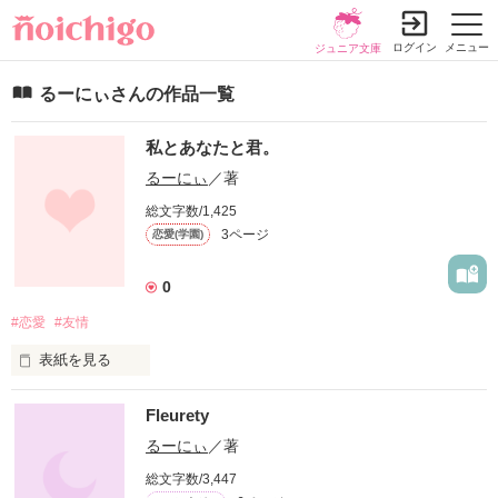
ログイン
メニュー
ジュニア文庫
るーにぃさんの作品一覧
私とあなたと君。
るーにぃ
／著
総文字数/1,425
3ページ
恋愛(学園)
0
#恋愛
#友情
表紙を見る
初めての作品！！
Fleurety
るーにぃ
／著
作品を読む
総文字数/3,447