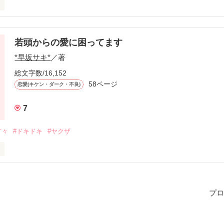
回72位！

います！

ってる暴走族「黒蝶」。

ぞ、よろしくお願いします！

若頭からの愛に困ってます
*早坂サキ*
／著
強とは程遠く。

総文字数/16,152
58ページ
恋愛(キケン・ダーク・不良)
作品を読む
る暴走族はそれは………。
7
甘々
#ドキドキ
#ヤクザ
作品を読む
）

プロ