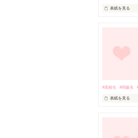
表紙を見る
高校に入学して
クールでカッコ
親衛隊がいるほ
#高校生
#同級生
表紙を見る
そんな彼とひょ
校内外で有名な