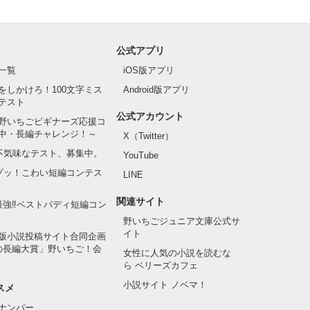
公式アプリ
一覧
iOS版アプリ
をしかけろ！100文字ミス
Android版アプリ
テスト
公式アカウント
野いちごビギナーズ応援コ
中・長編チャレンジ！～
X（Twitter）
の不気味なテスト、募集中。
YouTube
でゾッ！こわい短編コンテス
LINE
関連サイト
最強‼ベストバディ短編コン
野いちごジュニア文庫公式サ
イト
版小説投稿サイト合同企画
の長編大賞」野いちご！会
女性に人気の小説を読むな
ら ベリーズカフェ
小説サイト ノベマ！
スメ
ナンバー