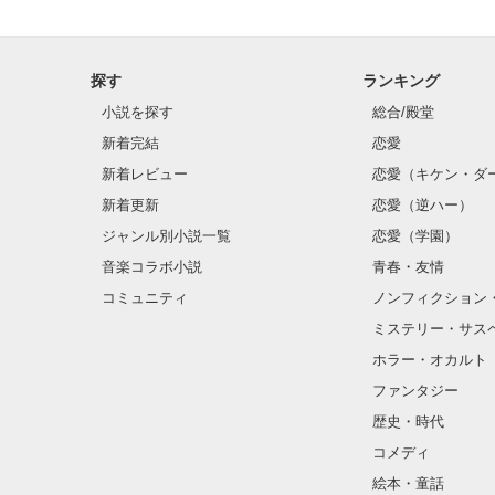
八神組の若頭

八神仁（25歳）

探す
ランキング
小説を探す
総合/殿堂
「今日から愛梨
新着完結
恋愛
新着レビュー
恋愛（キケン・ダ
新着更新
恋愛（逆ハー）
はいぃぃぃぃ！
ジャンル別小説一覧
恋愛（学園）
音楽コラボ小説
青春・友情
わけの分からな
コミュニティ
ノンフィクション
ミステリー・サス
ホラー・オカルト
ファンタジー
歴史・時代
コメディ
絵本・童話