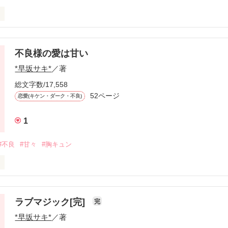
不良様の愛は甘い
から、経ったの2ヶ月。

*早坂サキ*
／著
総文字数/17,558
52ページ
恋愛(キケン・ダーク・不良)
いいと学年、いや学校一人気者で。

1
ど。

#不良
#甘々
#胸キュン
んな事から同居することになりました！

不良、恋二。

ラブマジック[完]
完
*早坂サキ*
／著