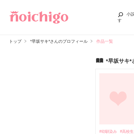
小
す
トップ
*早坂サキ*さんのプロフィール
作品一覧
*早坂サキ
#幼馴染み
#高校生