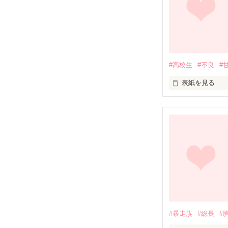
そんな彼に

「今日から俺の
#高校生
#不良
#
表紙を見る
はい！？

学校に一人は絶
なんやかんやで
所謂、不良。

そんなヤバイや
#暴走族
#総長
#