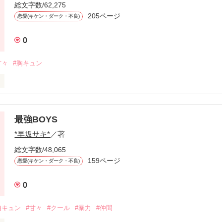
総文字数/62,275
作品を読む
205ページ
恋愛(キケン・ダーク・不良)
0
女つーことで、よろ」

甘々
#胸キュン
対いる、ヤバイやつ。

最強BOYS
始まった2人の恋は？

*早坂サキ*
／著
総文字数/48,065
159ページ
恋愛(キケン・ダーク・不良)
つと一ヶ月ほど前から付き合っております。

0
作品を読む
胸キュン
#甘々
#クール
#暴力
#仲間