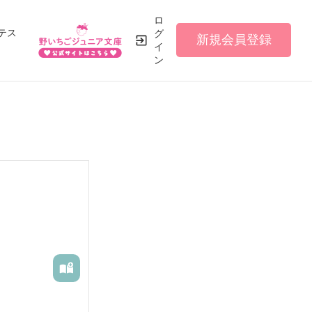
ロ
テス
グ
新規会員登録
イ
ン