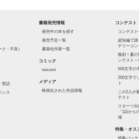
書籍発売情報
コンテスト
発売中の本を探す
コンテスト
は俺の女だ。拒否権はねぇ」

発売予定一覧
超短編で謎
テリーコン
ーク・不良）
書籍化作家一覧
復刻！夏の
？どういうこと！？

ンテスト～
コミック
500文字
noicomi
200文字
メディア
いまま始まった二人の恋の物語。

ト
・実話
映画化された作品情報
この2人が
ペンス
テスト
スターツ出
「1話から
場
特集・オス
特集バック