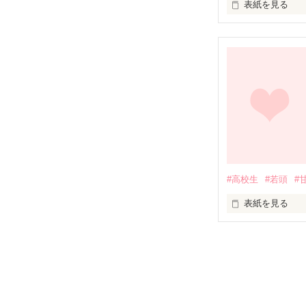
表紙を見る
総合ランキング初
ありがとうござ
派手で誰もが知
これからもどう
だが、彼らは最
最強と呼ばれて
#高校生
#若頭
#
表紙を見る
普通の女子高生

笹野愛梨（17歳
×
