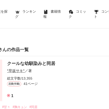
説を探
ランキン
書籍情
コミッ
コン
グ
報
ク
ト
*さんの作品一覧
クールな幼馴染みと同居
*早坂サキ*
／著
総文字数/13,355
41ページ
恋愛(学園)
1
#甘々
#胸キュン
#同居