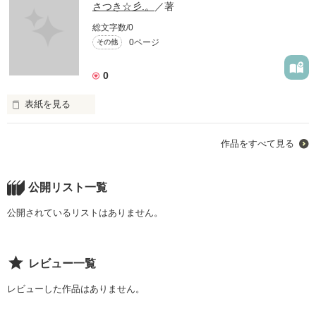
さつき☆彡.。
／著
総文字数/0
0ページ
その他
0
表紙を見る
は、はじめまして！  

作品をすべて見る
さつき☆彡.。と申します！

この作品は生きる意味とか

公開リスト一覧
生きてるからできることもあるんだよってことを

公開されているリストはありません。
伝えたくて書いた作品です…

レビュー一覧
えと、変かもしれませんがこれを見て

レビューした作品はありません。
生きる意味とか見つけて貰えると嬉しい
