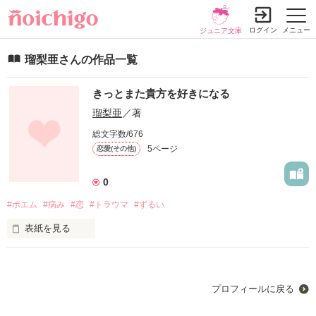
ログイン
メニュー
ジュニア文庫
瑠梨亜さんの作品一覧
きっとまた貴方を好きになる
瑠梨亜
／著
総文字数/676
5ページ
恋愛(その他)
0
#ポエム
#病み
#恋
#トラウマ
#ずるい
表紙を見る
初めての作品です
プロフィールに戻る
作品を読む