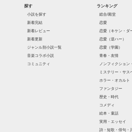
探す
ランキング
小説を探す
総合/殿堂
新着完結
恋愛
新着レビュー
恋愛（キケン・ダ
新着更新
恋愛（逆ハー）
ジャンル別小説一覧
恋愛（学園）
音楽コラボ小説
青春・友情
コミュニティ
ノンフィクション
ミステリー・サス
ホラー・オカルト
ファンタジー
歴史・時代
コメディ
絵本・童話
実用・エッセイ
詩・短歌・俳句・