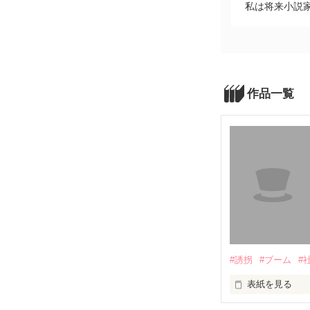
私は将来小説
作品一覧
#誘拐
#ブーム
#
表紙を見る