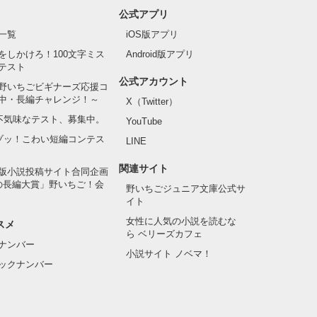
公式アプリ
一覧
iOS版アプリ
をしかけろ！100文字ミス
Android版アプリ
テスト
公式アカウント
野いちごビギナーズ応援コ
中・長編チャレンジ！～
X（Twitter）
の不気味なテスト、募集中。
YouTube
でゾッ！こわい短編コンテス
LINE
関連サイト
版小説投稿サイト合同企画
の長編大賞」野いちご！会
野いちごジュニア文庫公式サ
イト
女性に人気の小説を読むな
スメ
ら ベリーズカフェ
ナンバー
小説サイト ノベマ！
ックナンバー