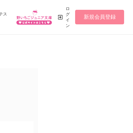
ロ
テス
グ
新規会員登録
イ
ン