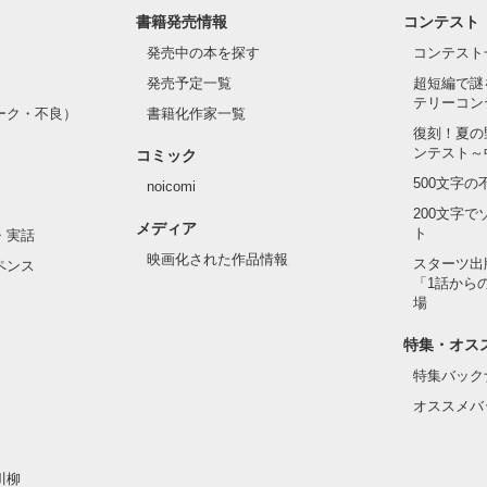
書籍発売情報
コンテスト
発売中の本を探す
コンテスト
発売予定一覧
超短編で謎
テリーコン
ーク・不良）
書籍化作家一覧
復刻！夏の
ンテスト～
コミック
500文字
noicomi
200文字
メディア
ト
・実話
映画化された作品情報
スターツ出
ペンス
「1話から
場
特集・オス
特集バック
オススメバ
川柳