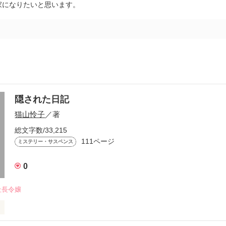
家になりたいと思います。
隠された日記
猫山怜子
／著
総文字数/33,215
111ページ
ミステリー・サスペンス
0
社長令嬢