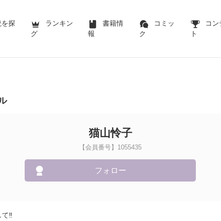
説を探
ランキン
書籍情
コミッ
コン
グ
報
ク
ト
ル
猫山怜子
【会員番号】1055435
フォロー
て‼️