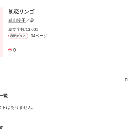
ら約40年前の話。

る陰謀が渦巻く社会で、ある

初恋リンゴ
誘拐事件が起こった。

猫山怜子
／著
その全貌が、今、明らかと

総文字数/13,001
　なる、、、

34ページ
恋愛(ピュア)
0
作品を読む
作
一覧
ストはありません。
覧